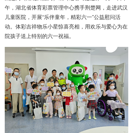
午，湖北省体育彩票管理中心携手荆楚网，走进武汉
儿童医院，开展“乐伴童年，精彩六一”公益慰问活
动。体彩吉祥物乐小星惊喜亮相，用欢乐与爱心为在
院孩子送上特别的六一祝福。