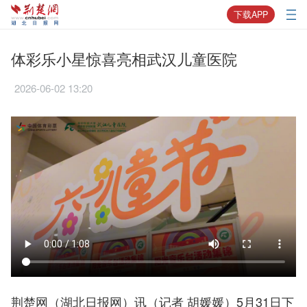
下载APP
体彩乐小星惊喜亮相武汉儿童医院
2026-06-02 13:20
荆楚网（湖北日报网）讯（记者 胡媛媛）5月31日下