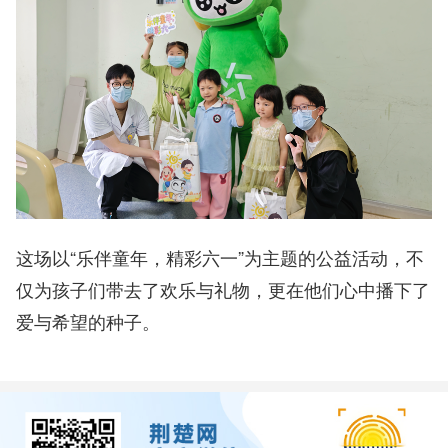
这场以“乐伴童年，精彩六一”为主题的公益活动，不
仅为孩子们带去了欢乐与礼物，更在他们心中播下了
爱与希望的种子。