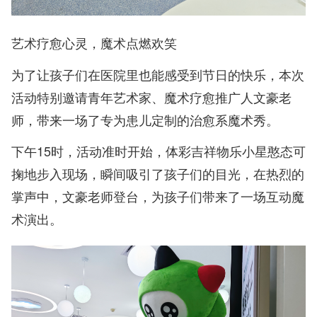
艺术疗愈心灵，魔术点燃欢笑
为了让孩子们在医院里也能感受到节日的快乐，本次
活动特别邀请青年艺术家、魔术疗愈推广人文豪老
师，带来一场了专为患儿定制的治愈系魔术秀。
下午15时，活动准时开始，体彩吉祥物乐小星憨态可
掬地步入现场，瞬间吸引了孩子们的目光，在热烈的
掌声中，文豪老师登台，为孩子们带来了一场互动魔
术演出。