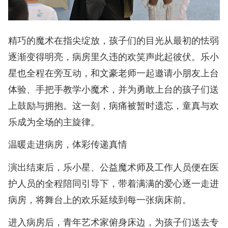
精巧的魔术在指尖绽放，孩子们的目光从最初的怯弱
逐渐变得明亮，病房里久违的欢笑声此起彼伏。乐小
星也全程在旁互动，和文豪老师一起邀请小朋友上台
体验、手把手教学小魔术，并为勇敢上台的孩子们送
上鼓励与拥抱。这一刻，病痛被暂时遗忘，童真与欢
乐成为全场的主旋律。
温暖走进病房，体彩传递真情
演出结束后，乐小星、公益魔术师及工作人员便在医
护人员的全程陪同引导下，带着满满的爱心逐一走进
病房，将舞台上的欢乐延续到每一张病床前。
进入病房后，青年艺术家俯身床边，为孩子们送去专