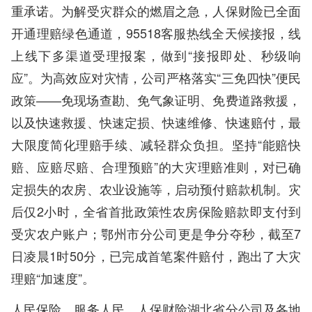
重承诺。为解受灾群众的燃眉之急，人保财险已全面
开通理赔绿色通道，95518客服热线全天候接报，线
上线下多渠道受理报案，做到“接报即处、秒级响
应”。为高效应对灾情，公司严格落实“三免四快”便民
政策——免现场查勘、免气象证明、免费道路救援，
以及快速救援、快速定损、快速维修、快速赔付，最
大限度简化理赔手续、减轻群众负担。坚持“能赔快
赔、应赔尽赔、合理预赔”的大灾理赔准则，对已确
定损失的农房、农业设施等，启动预付赔款机制。灾
后仅2小时，全省首批政策性农房保险赔款即支付到
受灾农户账户；鄂州市分公司更是争分夺秒，截至7
日凌晨1时50分，已完成首笔案件赔付，跑出了大灾
理赔“加速度”。
人民保险，服务人民。人保财险湖北省分公司及各地