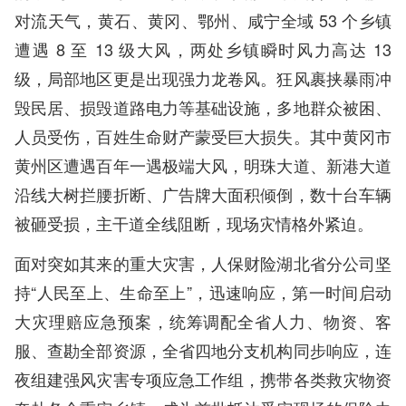
对流天气，黄石、黄冈、鄂州、咸宁全域 53 个乡镇
遭遇 8 至 13 级大风，两处乡镇瞬时风力高达 13
级，局部地区更是出现强力龙卷风。狂风裹挟暴雨冲
毁民居、损毁道路电力等基础设施，多地群众被困、
人员受伤，百姓生命财产蒙受巨大损失。其中黄冈市
黄州区遭遇百年一遇极端大风，明珠大道、新港大道
沿线大树拦腰折断、广告牌大面积倾倒，数十台车辆
被砸受损，主干道全线阻断，现场灾情格外紧迫。
面对突如其来的重大灾害，人保财险湖北省分公司坚
持“人民至上、生命至上”，迅速响应，第一时间启动
大灾理赔应急预案，统筹调配全省人力、物资、客
服、查勘全部资源，全省四地分支机构同步响应，连
夜组建强风灾害专项应急工作组，携带各类救灾物资