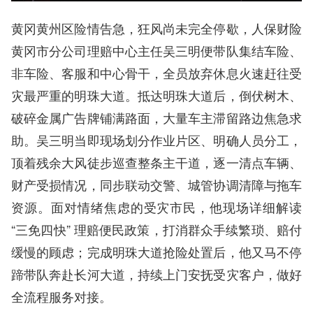
黄冈黄州区险情告急，狂风尚未完全停歇，人保财险
黄冈市分公司理赔中心主任吴三明便带队集结车险、
非车险、客服和中心骨干，全员放弃休息火速赶往受
灾最严重的明珠大道。抵达明珠大道后，倒伏树木、
破碎金属广告牌铺满路面，大量车主滞留路边焦急求
助。吴三明当即现场划分作业片区、明确人员分工，
顶着残余大风徒步巡查整条主干道，逐一清点车辆、
财产受损情况，同步联动交警、城管协调清障与拖车
资源。面对情绪焦虑的受灾市民，他现场详细解读
“三免四快” 理赔便民政策，打消群众手续繁琐、赔付
缓慢的顾虑；完成明珠大道抢险处置后，他又马不停
蹄带队奔赴长河大道，持续上门安抚受灾客户，做好
全流程服务对接。